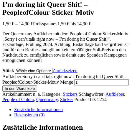
I’m doring hit Queer Shit! –
PeopleofColour-Sticker-Motiv
1
,
50
€
–
14
,
90
€
Preisspanne: 1
,
50
€ bis 14
,
90
€
Der Queermany Aufkleber mit dem People of Colour Sticker-Motiv
„Sorry i can’t talk right now – I’m doring hit Queer Shit!“.
Erstauflage, Frühling 2024. Achtung, Erstauflage bald vergriffen ist
und für den Restbestand gilt nun ein ermäßtigter Soli-Preis um den
Nachdruck zu ermöglichen sowie damit eure Spenden Kampagnen
ermöglichen können!
Stück
Zurücksetzen
Aufkleber Sorry i can't talk right now - I'm doring hit Queer Shit! -
PeopleofColour-Sticker-Motiv Menge
In den Warenkorb
Artikelnummer:
n. a.
Kategorie:
Stickers
Schlagwörter:
Aufkleber
,
People of Colour
,
Queermany
,
Sticker
Product ID:
5254
Zusätzliche Informationen
Rezensionen (0)
Zusätzliche Informationen