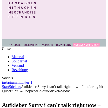
KAMPAGNEN
MITMACHEN
MERCHANDISE
SPENDEN
MATERIAL
–
SOLIDARITÄT
–
VERSAND
–
BEZAHLUNG
VIELFALT VERBREITEN!
Close
Material
Solidarität
Versand
Bezahlung
Socials
instagramm
twitter-1
Start
Stickers
Aufkleber Sorry i can’t talk right now – I’m doring hit
Queer Shit! – PeopleofColour-Sticker-Motiv
Aufkleber Sorry i can’t talk right now –