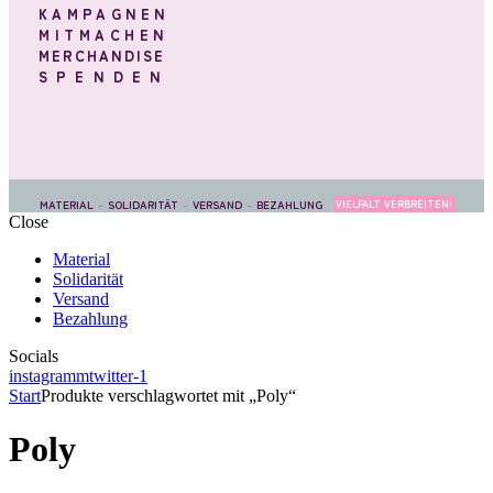
KAMPAGNEN
MITMACHEN
MERCHANDISE
SPENDEN
MATERIAL
–
SOLIDARITÄT
–
VERSAND
–
BEZAHLUNG
VIELFALT VERBREITEN!
Close
Material
Solidarität
Versand
Bezahlung
Socials
instagramm
twitter-1
Start
Produkte verschlagwortet mit „Poly“
Poly