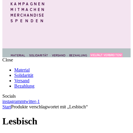
KAMPAGNEN
MITMACHEN
MERCHANDISE
SPENDEN
MATERIAL
–
SOLIDARITÄT
–
VERSAND
–
BEZAHLUNG
VIELFALT VERBREITEN!
Close
Material
Solidarität
Versand
Bezahlung
Socials
instagramm
twitter-1
Start
Produkte verschlagwortet mit „Lesbisch“
Lesbisch