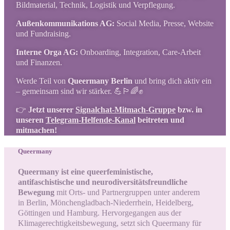
Bildmaterial, Technik, Logistik und Verpflegung.
Außenkommunikations AG:
Social Media, Presse, Website
und Fundraising.
Interne Orga AG:
Onboarding, Integration, Care-Arbeit
und Finanzen.
Werde Teil von
Queermany Berlin
und bring dich aktiv ein
– gemeinsam sind wir stärker. 💪🏳️‍🌈✊
👉
Jetzt unserer
Signalchat-Mitmach-Gruppe
bzw. in
unseren
Telegram-Helfende-Kanal
beitreten und
mitmachen!
Queermany
Queermany ist eine queerfeministische,
antifaschistische und neurodiversitätsfreundliche
Bewegung
mit Orts- und Partnergruppen unter anderem
in Berlin, Mönchengladbach-Niederrhein, Heidelberg,
Göttingen und Hamburg. Hervorgegangen aus der
Klimagerechtigkeitsbewegung, setzt sich Queermany für