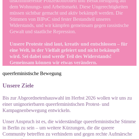
diskriminierende Polizeikontrollen und Benachteiligung auf
dem Wohnungs- und Arbeitsmarkt. Diese Ungerechtigkeiten
müssen sichtbar gemacht und aktiv bekämpft werden. Die
Stimmen von BIPoC sind fester Bestandteil unseres
Widerstands, und wir kämpfen gemeinsam gegen rassistische
Gewalt und staatliche Repression.
Unsere Proteste sind laut, kreativ und entschlossen – für
eine Welt, in der Vielfalt gefeiert und nicht bekämpft
wird. Sei dabei und werde Teil des Widerstands!
Gemeinsam können wir etwas verändern.
queerfeministische Bewegung
Unsere Ziele
Bis zur Abgeordnetenhauswahl im Herbst 2026 wollen wir uns zu
einer unignorierbaren queerfeministischen Protest- und
Kampagnenbewegung entwickeln.
Unser Anspruch ist es, die widerständige queerfeministische Stimme
in Berlin zu sein – um weitere Kürzungen
, die die
queer
e
Community
betreffen
zu verhindern und gegen rechte Aufmärsche