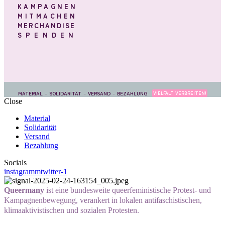
KAMPAGNEN
MITMACHEN
MERCHANDISE
SPENDEN
MATERIAL
–
SOLIDARITÄT
–
VERSAND
–
BEZAHLUNG
VIELFALT VERBREITEN!
Close
Material
Solidarität
Versand
Bezahlung
Socials
instagramm
twitter-1
Queermany
ist eine bundesweite queerfeministische Protest- und
Kampagne
n
bewegung, verankert i
n
lokalen antifaschistischen,
klimaaktivistischen und sozialen Protesten.