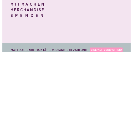
MITMACHEN
MERCHANDISE
SPENDEN
MATERIAL
–
SOLIDARITÄT
–
VERSAND
–
BEZAHLUNG
VIELFALT VERBREITEN!